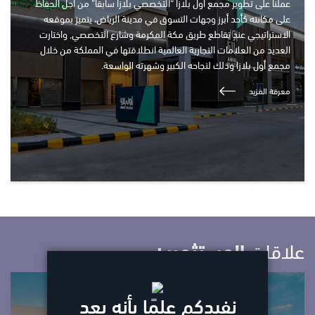
عملنا على تطوير مجمع أول بلازا “التخصصي بلازا سابقاً” من أجل الحفاظ
على مكانته كأحد أبرز وجهات التسوق في مدينة الرياض، يتميز بموقعه
الاستراتيجي عند تقاطع طريق مكة المكرمة وشارع التخصصي, واختارت
العديد من العلامات التجارية العالمية انطلاقتها في المملكة من خلال
مجمع أول بلازا وذلك لنجاحه الكبير وشهرته الواسعة.
معرفة المزيد
علاقات
المستثمرين
نفيدكم علمًا بأنه بعد