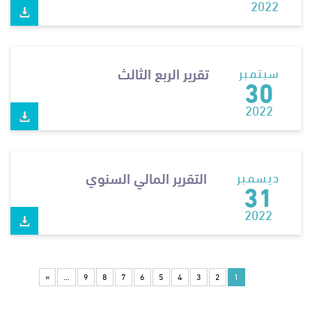
2022
تقرير الربع الثالث
سبتمبر
30
2022
التقرير المالي السنوي
ديسمبر
31
2022
Pagination
الصفحة الأخيرة
»
…
9
8
7
6
5
4
3
2
1