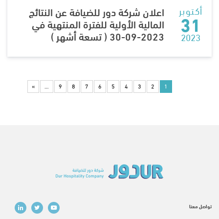
أكتوبر
اعلان شركة دور للضيافة عن النتائج
31
المالية الأولية للفترة المنتهية في
2023-09-30 ( تسعة أشهر )
2023
Pagination
الصفحة الأخيرة
»
…
9
8
7
6
5
4
3
2
1
Social media
Secondary footer menu
تواصل معنا