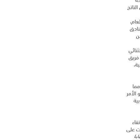
لناتج
عام،
ها "فنادق
 من
ثنائي
LEED"، وعملت من ضمن فريق
من الفئة الذهبية،
مما
 الأمر
ية
قاء
ست على
 المنصرم، وذلك عبر إضافة 4 فنادق جديدة وزيادة 4499