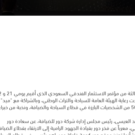
المسؤولية الاجتماعية
العمل في دور
تواصل معنا
Social media
رياض، تحت رعاية الهيئة العامة للسياحة والتراث الوطني، وبالشراكة مع "ميد"
و"بينش" العالمية للفعاليات، والذي شهد حضور 500 من الشخصيات البارزة في قطاع السياحة والضيافة، ونخبة من خبراء
د العيسى، رئيس مجلس إدارة شركة دور للضيافة، عن سعادة دور
 معرباً عن فخر دور بقيادة الجهود الرامية إلى الارتقاء بقطاع الضياف
أنها تعزيز موقع دور كجهة فاعلة ومساهم رئيسي في قطاع السيا