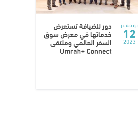
دور للضيافة تستعرض
وفمبر
12
خدماتها في معرض سوق
السفر العالمي وملتقى
2023
Umrah+ Connect