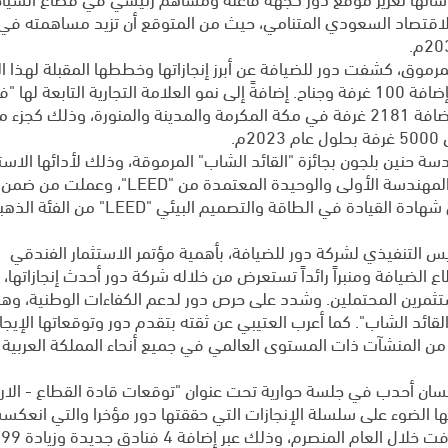
الاقتصاد السعودي المتنامي، حيث من المتوقع أن تزيد مساهمته في ا
رموق، كشفت دور للضيافة عن أبرز إنجازاتها وخططها المقبلة لهذا ال
والتي تضمنت توسعة فندق ماريوت مطار الرياض بإضافة 100 غرفة وجناح. إضافةً إلى نمو العلامة التجارية التابعة ل
مكارم"، والعمل على مضاعفة محفظتها من خلال إضافة 2181 غرفة في مكة المكرمة والمدينة والمنورة، وذلك كجزء
.
سة حنين بلجون بجائزة "القائد الشاب" المرموقة، وذلك لأدائها الاست
واسهاماتها البارزة في نجاح عمليات الشركة، كونها المهندسة الأولى والوحيدة المعتمدة من "
إنشاء فندق ماريوت الحي الدبلوماسي الحاصل على شهادة القيادة في الطاقة والتصميم البيئي "LEED" 
يس التنفيذي لشركة دور للضيافة، بأهمية مؤتمر الاستثمار الفندقي
ضيافة ومنبراً رائداً تستعرض من خلاله شركة دور أحدث إنجازاتها، 
مستثمرين المحتملين. وشدد على حرص دور لدعم الكفاءات الوطنية، وهو
ئد الشاب". كما أعرب العتيبي عن ثقته بتقدم دور وتوقعاتها الإيجاب
 من المنشآت ذات المستوى العالمي في جميع أنحاء المملكة العربية
سان أحدب في جلسة حوارية تحت عنوان "توقعات قادة القطاع - الارت
لها الضوء على سلسلة الإنجازات التي حققتها دور مؤخرا والتي انعك
توسيع محفظتها الاستثمارية والتشغيلية بشكل لافت خلال العام