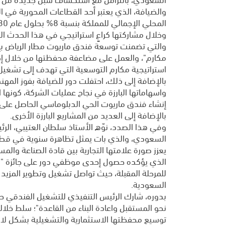
والضيافة، الذي يعتبر أحد القطاعات المحورية في 
المحلي الإجمالي للمملكة بنسبة 8% بحلول عام 2030م.
وخلال مشاركتها كراعٍ استراتيجي في هذا الحدث الم
استراتيجية مكارم التوسعية التي تهدف إلى تشغيل 5000 غرفة بحلول عام 2023م
بالإضافة إلى ذلك، احتفلت دور للضيافة بفوز المهند
بالإضافة إلى العديد من المشاريع البارزة الأخرى.
وفي هذا الصدد، نوّه الأستاذ سلطان العتيبي، الرئ
السعودي، والذي بات يمثل تظاهرة سنوية في قطاع ال
يعزز صورة علامتها التجارية بين قادة الصناعة وال
الذي يؤكده حصول إحدى موظفي دور على جائزة "القا
للمرحلة المقبلة، حيث تواصل تشغيل وتطوير المزيد
السعودية.
بدوره، شارك الرئيس التنفيذي للتشغيل الفندقي ح
نحو المستقبل واعادة البناء من القاعدة"؛ سلط خلا