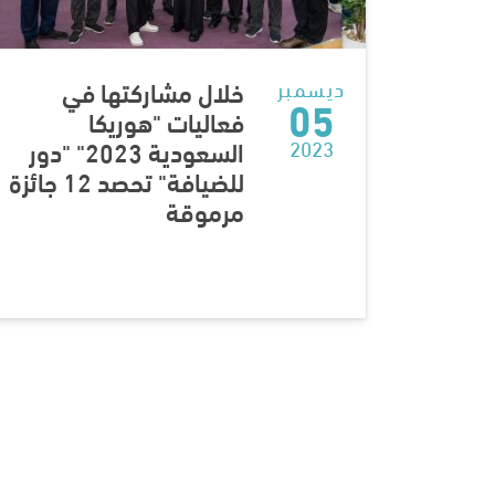
خلال مشاركتها في
ديسمبر
05
فعاليات "هوريكا
السعودية 2023" "دور
2023
للضيافة" تحصد 12 جائزة
مرموقة