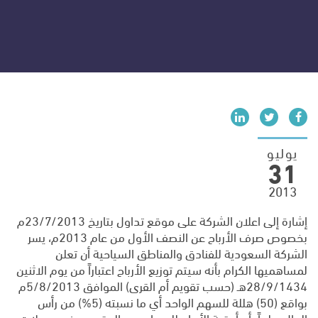
Social medi
يوليو
31
2013
إشارة إلى اعلان الشركة على موقع تداول بتاريخ 23/7/2013م
بخصوص صرف الأرباح عن النصف الأول من عام 2013م، يسر
الشركة السعودية للفنادق والمناطق السياحية أن تعلن
لمساهميها الكرام بأنه سيتم توزيع الأرباح اعتباراً من يوم الاثنين
28/9/1434هـ (حسب تقويم أم القرى) الموافق 5/8/2013م
بواقع (50) هللة للسهم الواحد أي ما نسبته (5%) من رأس
المال، علماً بأن أحقية الأرباح للمساهمين المقيدين في سجلات