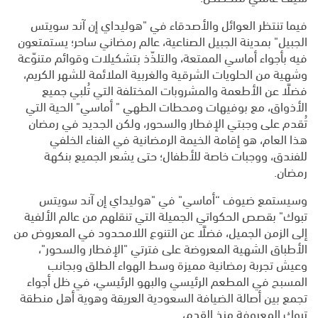
فيما تنتظر العوائل والأصدقاء في "هوليداي إن آند سويتس
الجبيل" بمدينة الجبيل الصناعية، عالم رمضاني ساحر؛ يستمتعون
فيه بأجواء أماسي الممتعة، والتلذّذ بتشكيلات وقوائم متنوّعة
وشهية من الحلويات الشرقية والغربية الملائمة للشهر الكريم،
فضلًا عن الأطعمة والمشروبات المختلفة التي تُلبي جميع
الأذواق، مع بوفيهات ومحطات الطهي " أماسي" الحية التي
تُقدم على وجبتي الإفطار والسحور، ولكن الجديد في رمضان
هذا العام، هو إقامة الخيمة الرمضانية في الفناء الخلفي
للفندق، ووجبات خاصة للأطفال؛ حتى يشعر الجميع بنكهة
رمضان.
وسيستمع ضيوف “أماسي" في "هوليداي إن آند سويتس
تبوك" بقصص الحكواتي الجميلة التي تنقلهم من عالم الألفية
إلى الزمن الجميل، فضلًا عن التنوع اللامحدود في المعروض من
الأطباق الشهية المعروضة على فترتي "الإفطار والسحور"،
وعيش تجربة رمضانية مميزة وسط الهواء الطلق وبجانب
المسبح في المطعم الرئيسي والبهو الرئيسي، في ظل أجواء
تجمع بين أصالة الضيافة السعودية العريقة وهوية أهل منطقة
تبوك المعروفة منذ القدم،