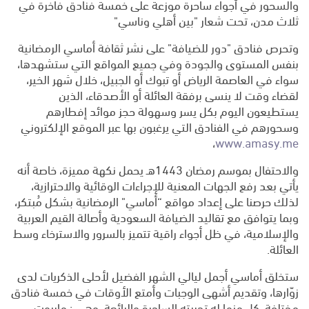
والسحور في أجواء ساحرة موزعة على خمسة فنادق فاخرة في
ثلاث مدن، تحت شعار "بين أهلي وناسي"
وتحرص فنادق "دور للضيافة" على نشر ثقافة أماسي الرمضانية
بنفس المستوى والجودة وفي جميع المواقع التي ستشهدها،
سواء في العاصمة الرياض أو تبوك أو الجبيل، خلال شهر الخير،
لقضاء وقت لا ينسى برفقة العائلة أو الأصدقاء، الذين
يستطيعون اليوم بكل يسر وسهولة حجز موائد إفطارهم
وسحورهم في الفنادق التي يرغبون بها عبر الموقع الإلكتروني
،
www.amasy.me
والاحتفال بموسم رمضان 1443هـ يحمل نكهة مميزة، خاصة أنه
يأتي بعد رفع الجهات المعنية للإجراءات الوقائية والاحترازية،
لذلك حرصنا على إعداد مواقع “أماسي" الرمضانية بشكل مُبتكر،
وبما يتوافق مع تقاليد الضيافة السعودية وأصالة القيم العربية
والإسلامية، في ظل أجواء راقية تتميز بالسرور والاسترخاء وسط
العائلة.
ستخلق أماسي أجمل ليالي الشهر الفضيل لأحلى الذكريات لدى
زوّارها، وتقديم أشهى الوجبات وأمتع الأوقات في خمسة فنادق
مختلفة، كل منها له تجربته الساحرة والرائعة، وهي : ماريوت