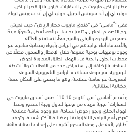
مطار الرياض، ماريوت حي السفارات، كراون بلازا قصر الرياض،
هوليداي إن آند سويتس الجبيل، هوليداي إن آند سويتس تبوك.
ففي “أماسي" في "فندق ماريوت مطار الرياض"، حيث نعيش
روح التصميم المغربي، تتميز بجلسات رائعة، تُعطي شعورًا فريدًا
يجمع بين الهدوء والرقي والمرح معاً، لتستمتع العائلة
والأصدقاء أثناء تواجدهم في الرياض بأجواء رمضانية ساحرة، مع
وجود بوفيهات يومية متنوعة خلال الإفطار والسحور، فضلًا عن
محطات الطهي الحية في الهواء الطلق المجاورة لحوض
السباحة، بالإضافة إلى استعراض عدد من الفعاليات والأنشطة
الترفيهية، مع فرصة مشاهدة البرامج التلفزيونية المنوعة
المعروضة عبر شاشة عملاقة، وهو ما يضفي على المكان متعة
رمضانية استثنائية،
و تُقدم “أماسي" في "لاونج 10:10" ضمن "فندق ماريوت حي
السفارات" تجربة فريدة من نوعها لتناول وجبة السحور وسط
الهواء الطلق وبجوار حوض السباحة، مع وجود شاشة عملاقة
تعرض أهم البرامج التلفزيونية الرمضانية الأكثر شعبية، وتوفير
أطباق رائعة على وجبة السحور يُشرف على إعدادها بعناية فائقة
شيف عالمي متخصص.